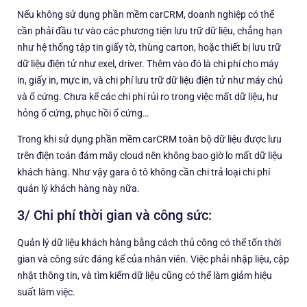
Nếu không sử dụng phần mềm carCRM, doanh nghiệp có thể
cần phải đầu tư vào các phương tiện lưu trữ dữ liệu, chẳng hạn
như hệ thống tập tin giấy tờ, thùng carton, hoặc thiết bị lưu trữ
dữ liệu điện tử như exel, driver. Thêm vào đó là chi phí cho máy
in, giấy in, mực in, và chi phí lưu trữ dữ liệu điện tử như máy chủ
và ổ cứng. Chưa kể các chi phí rủi ro trong việc mất dữ liệu, hư
hỏng ổ cứng, phục hồi ổ cứng…
Trong khi sử dụng phần mềm carCRM toàn bộ dữ liệu được lưu
trên điện toán đám mây cloud nên không bao giờ lo mất dữ liệu
khách hàng. Như vậy gara ô tô không cần chi trả loại chi phí
quản lý khách hàng này nữa.
3/ Chi phí thời gian và công sức:
Quản lý dữ liệu khách hàng bằng cách thủ công có thể tốn thời
gian và công sức đáng kể của nhân viên. Việc phải nhập liệu, cập
nhật thông tin, và tìm kiếm dữ liệu cũng có thể làm giảm hiệu
suất làm việc.