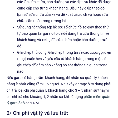
các lần sửa chữa, bảo dưỡng và các dịch vụ khác đã được
cung cấp cho từng khách hàng. Điều này giúp theo dõi
lịch sử sửa chữa của xe và đề xuất các dịch vụ hoặc sửa
chữa cần thiết trong tương lai.
Sử dụng hệ thống tệp hồ sơ: Tổ chức hồ sơ giấy theo thứ
tự bảo quản tại gara ô tô để dễ dàng tra cứu thông tin về
khách hàng và xe họ đã sửa chữa hoặc bảo dưỡng trước
đó.
Ghi chép thủ công: Ghi chép thông tin về các cuộc gọi điện
thoại, cuộc hẹn và yêu cầu từ khách hàng trong một sổ
ghi chép để đảm bảo không bỏ sót thông tin quan trọng
nào.
Nếu gara có hàng trăm khách hàng, thì nhân sự quản lý khách
hàng ít nhất cũng tầm 3-5 người. Như vậy garage ô tô đang phải
chi trả loại chi phí quản lý khách hàng cho 3 – 5 nhân sự thay vì
chỉ chi trả cho khoảng 1, 2 nhân sự khi sử dụng
phần mềm quản
lý gara ô tô
carCRM.
2/ Chi phí vật lý và lưu trữ: