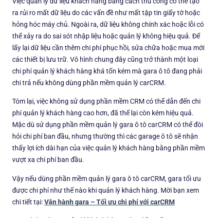
Việc quản lý dữ liệu khách hàng bằng cách thủ công có thể tạo
ra rủi ro mất dữ liệu do các vấn đề như mất tập tin giấy tờ hoặc
hỏng hóc máy chủ. Ngoài ra, dữ liệu không chính xác hoặc lỗi có
thể xảy ra do sai sót nhập liệu hoặc quản lý không hiệu quả. Để
lấy lại dữ liệu cần thêm chi phí phục hồi, sửa chữa hoặc mua mới
các thiết bị lưu trữ. Vô hình chung đây cũng trở thành một loại
chi phí quản lý khách hàng khá tốn kém mà gara ô tô đang phải
chi trả nếu không dùng phần mềm quản lý carCRM.
Tóm lại, việc không sử dụng phần mềm CRM có thể dẫn đến chi
phí quản lý khách hàng cao hơn, đã thế lại còn kém hiệu quả.
Mặc dù sử dụng phần mềm quản lý gara ô tô carCRM có thể đòi
hỏi chi phí ban đầu, nhưng thường thì các garage ô tô sẽ nhận
thấy lợi ích dài hạn của việc quản lý khách hàng bằng phần mềm
vượt xa chi phí ban đầu.
Vậy nếu dùng phần mềm quản lý gara ô tô carCRM, gara tối ưu
được chi phí như thế nào khi quản lý khách hàng. Mời bạn xem
chi tiết tại:
Vận hành gara – Tối ưu chi phí với carCRM