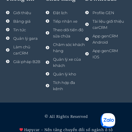
Giới thiệu
Đặt lịch
Profile GEN
Bảng giá
Tiếp nhận xe
Tài liệu giới thiệu
carCRM
Tin tức
Theo dõi tiến độ
sửa chữa
App genCRM
Quản lý gara
Android
Chăm sóc khách
Làm chủ
hàng
App genCRM
carCRM
IOS
Quản lý xe của
Giải pháp B2B
khách
Quản lý kho
Tích hợp đa
kênh
© All Rights Reserved
Hapycar - Nền tảng chuyển đổi số ngành ô tô