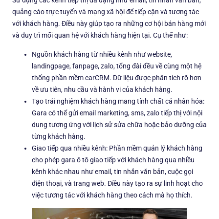
Sử dụng các kênh tiếp thị đa dạng như email, tin nhắn văn bản,
quảng cáo trực tuyến và mạng xã hội để tiếp cận và tương tác
với khách hàng. Điều này giúp tạo ra những cơ hội bán hàng mới
và duy trì mối quan hệ với khách hàng hiện tại. Cụ thể như:
Nguồn khách hàng từ nhiều kênh như website,
landingpage, fanpage, zalo, tổng đài đều về cùng một hệ
thống phần mềm carCRM. Dữ liệu được phân tích rõ hơn
về ưu tiên, nhu cầu và hành vi của khách hàng.
Tạo trải nghiệm khách hàng mang tính chất cá nhân hóa:
Gara có thể gửi email marketing, sms, zalo tiếp thị với nội
dung tương ứng với lịch sử sửa chữa hoặc bảo dưỡng của
từng khách hàng.
Giao tiếp qua nhiều kênh: Phần mềm quản lý khách hàng
cho phép gara ô tô giao tiếp với khách hàng qua nhiều
kênh khác nhau như email, tin nhắn văn bản, cuộc gọi
điện thoại, và trang web. Điều này tạo ra sự linh hoạt cho
việc tương tác với khách hàng theo cách mà họ thích.