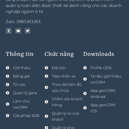
quản lý toàn diện được thiết kế dành riêng cho các doanh
nghiệp ngành ô tô.
Zalo: 0983.813.813
Thông tin
Chức năng
Downloads
Giới thiệu
Đặt lịch
Profile GEN
Bảng giá
Tiếp nhận xe
Tài liệu giới thiệu
carCRM
Tin tức
Theo dõi tiến độ
sửa chữa
App genCRM
Quản lý gara
Android
Chăm sóc khách
Làm chủ
hàng
App genCRM
carCRM
IOS
Quản lý xe của
Giải pháp B2B
khách
Quản lý kho