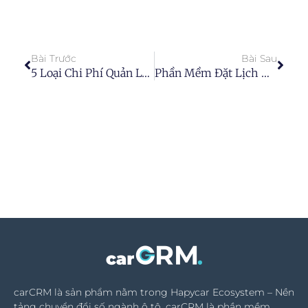
Bài Trước
Bài Sau
5 Loại Chi Phí Quản Lý Khách Hàng Gara Phải Chi Trả
Phần Mềm Đặt Lịch Hẹn Đến Gara Ô Tô
carCRM là sản phẩm nằm trong Hapycar Ecosystem – Nền
tảng chuyển đổi số ngành ô tô. carCRM là phần mềm