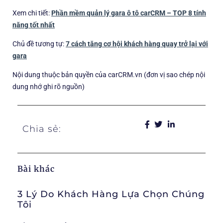
Xem chi tiết:
Phần mềm quản lý gara ô tô carCRM – TOP 8 tính
năng tốt nhất
Chủ đề tương tự:
7 cách tăng cơ hội khách hàng quay trở lại với
gara
Nội dung thuộc bản quyền của carCRM.vn (đơn vị sao chép nội
dung nhớ ghi rõ nguồn)
Chia sẻ:
Bài khác
3 Lý Do Khách Hàng Lựa Chọn Chúng
Tôi