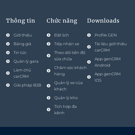
Thông tin
Chức năng
Downloads
Giới thiệu
Đặt lịch
Profile GEN
Bảng giá
Tiếp nhận xe
Tài liệu giới thiệu
carCRM
Tin tức
Theo dõi tiến độ
sửa chữa
App genCRM
Quản lý gara
Android
Chăm sóc khách
Làm chủ
hàng
App genCRM
carCRM
IOS
Quản lý xe của
Giải pháp B2B
khách
Quản lý kho
Tích hợp đa
kênh