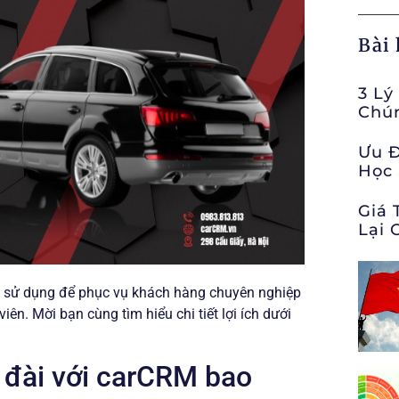
Bài
3 Lý
Chún
Ưu 
Học 
Giá 
Lại 
n sử dụng để phục vụ khách hàng chuyên nghiệp
ên. Mời bạn cùng tìm hiểu chi tiết lợi ích dưới
g đài với carCRM bao