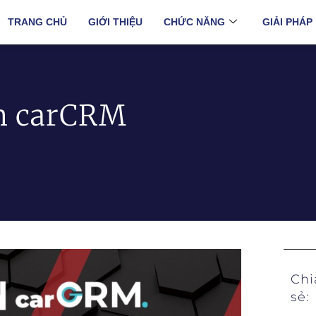
TRANG CHỦ
GIỚI THIỆU
CHỨC NĂNG
GIẢI PHÁP
ên carCRM
Chi
sẻ: